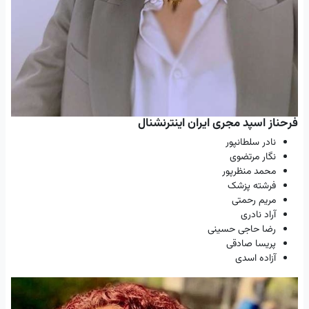
فرحناز اسپد مجری ایران اینترنشنال
نادر سلطانپور
نگار مرتضوی
محمد منظرپور
فرشته پزشک
مریم رحمتی
آراد نادری
رضا حاجی حسینی
پریسا صادقی
آزاده اسدی