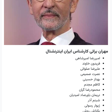
مهران براتی کارشناس ایران اینترنشنال
امیررضا امیرشاهی
فریدون خاوند
علیرضا صلواتی
نصرت صمیمی
بهناز حسینی
کاظم مجدم
محمودرضا گران
نریمان باورصاد امیدیان
شبنم آذر
ژیوار رسولی
بکتاش روش