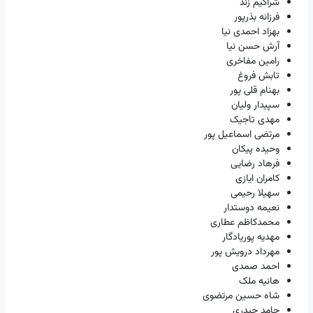
شراگیم زند
فرزانه بذرپور
بهزاد احمدی نیا
آرش حسن نیا
رامین مفاخری
تابش فروغ
بهنام قلی پور
سپیدار ولیان
مهدی تاجیک
مرتضی اسماعیل پور
وحیده پیکان
فرهاد رضایی
کامران ایازی
سهیلا رحیمی
نعیمه دوستدار
محمدکاظم عطاری
مهدیه پوریادگار
مهرداد درویش پور
احمد صمدی
هانیه ملک
شاه حسین مرتضوی
حامد حیدری