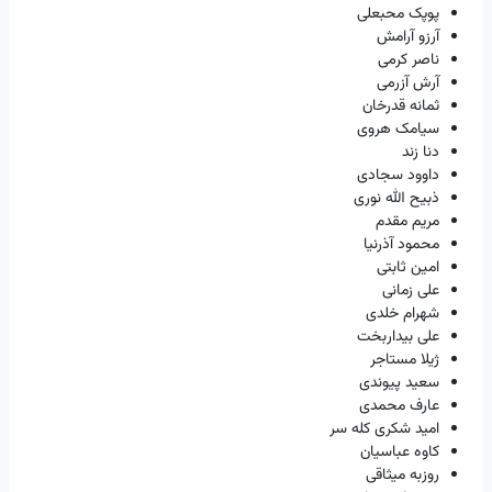
پوپک محبعلی
آرزو آرامش
ناصر کرمی
آرش آزرمی
ثمانه قدرخان
سیامک هروی
دنا زند
داوود سجادی
ذبیح الله نوری
مریم مقدم
محمود آذرنیا
امین ثابتی
علی زمانی
شهرام خلدی
علی بیداربخت
ژیلا مستاجر
سعید پیوندی
عارف محمدی
امید شکری کله سر
کاوه عباسیان
روزبه میثاقی