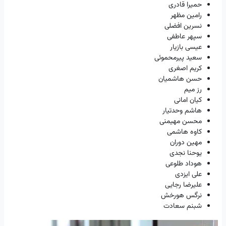
حمیرا قادری
رامین مظهر
نسرین افضلی
سپهر عاطفی
عیسی بازیار
سعید پیرمحموئی
کریم اصغری
حسن هاشمیان
رز میم
کیان امانی
هاشم وحدتیار
محسن مهیمنی
کاوه هاشمی
مهین دوران
یوحنا نجدی
هوداد طلوعی
علی ایزدی
علیرضا رجایی
نرگس هورخش
شبنم سعادت