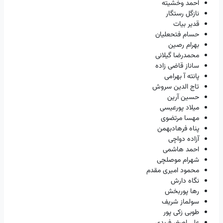
احمد وخشیته
نازگل رستگار
قدیر بیات
حسام فتحعلیان
بهرام رصین
محمدرضا گیلانی
ساناز قاضی زاده
پانته آ بهرامی
تاج الدین سروش
حسین آرین
میلاد پورعیسی
مهسا مرتضوی
پناه فرهادبهمن
آزاده دواچی
احمد هاشمی
شهرام موصلچی
محمود امیری مقدم
نگاه دارش
رها پوربخش
سولماز شریف
طوبی زکی پور