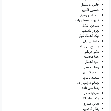
جلیل روشندل
حسین آقایی
مصطفی رضیئی
فیروزه رمضان زاده
نسرین افشار
بهروز قاسمی
نیک آهنگ کوثر
حامد بهروان
مسیح علی نژاد
نیکی یزدانی
رضا محدث
امید آهنگر
رضا محمدی
عبدی کلانتری
سعید باقری
بهنام دارایی زاده
رضا تقی زاده
صوفیا سخی
مئیر جاودانفر
هانی صدری
رزگار قادرپور