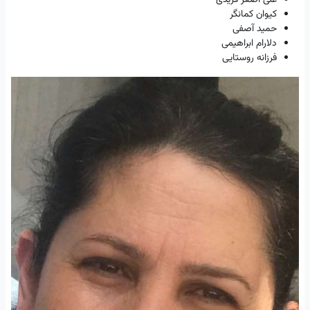
علی اصغر فریدی
کیوان کمانگر
حمید آصفی
دلارام ابراهیمی
فرزانه روستایی