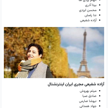
الهام یزدی ها
بیتا آذری
محسن ایزدی
ندا رامش
آزاده شفیعی
آزاده شفیعی مجری ایران اینترنشنال
میثم بهروش
صادق صبا
نیوشا صارمی
جواد همدانی