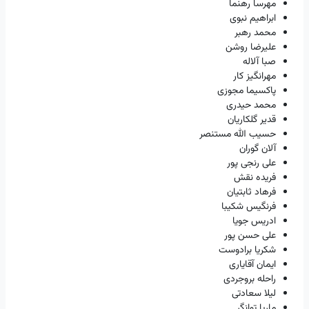
مهرسا رهنما
ابراهیم نبوی
محمد رهبر
علیرضا روشن
صبا آلاله
مهرانگیز کار
پاکسیما مجوزی
محمد حیدری
قدیر گلکاریان
حسیب الله مستنصر
آلان گوران
علی رنجی پور
فریده نقش
فرهاد ثابتیان
فرنگیس شکیبا
ادریس جویا
علی حسن پور
شکریا برادوست
ایمان آقایاری
راحله بروجردی
لیلا سعادتی
ماریا توانگر