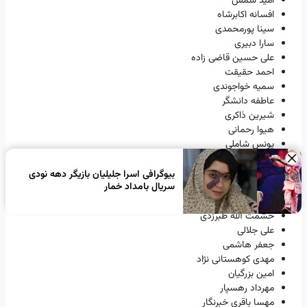
امید شمس
افسانه اکابرشاه
سینا پورمحمدی
سارا دبیری
علی حسین قاضی زاده
احمد حقیقت
سمیه خواجوندی
عاطفه دانشگر
شیرین ذاکری
هیوا رحمانی
یونس شاملی
ارمیا کروبی
×
نگین بهکام
بیوگرافی اسرا جلیلیان بازیگر دهه نودی
سریال بامداد خمار
مجید تفرشی
نجات بهرامی
حشمت الله طبرزدی
علی جلالی
جعفر هاشمی
مهدی کوهستانی نژاد
امین بزرگیان
مهرداد رهسپار
مهسا باقری خبرنگار