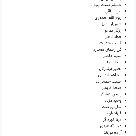
حسام دست پیش
نبی ساقی
روح الله احمدزی
شهریار آشیل
رزگار بهاری
جواد ناجی
قسیم حکمت
گل رحمان همدرد
تمیم عاصی
هما همتا
نصیر نیندرتال
مجاهد اندرابی
حبیب حمیدزاده
صحرا کریمی
رامین کمانگر
وحید مژده
امان ریاضت
فرزاد فرنود
درنا کوزه گر
عبدالله عبدی
آزاده پورزند