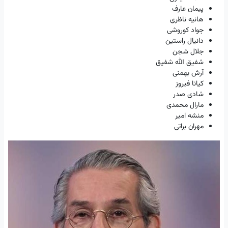
پیمان عارف
هانیه ناظری
جواد کوروشی
دانیال راستین
جلال شجن
شفیق الله شفیق
آرش بهمنی
کیانا فیروز
شادی صدر
مارال محمدی
منشه امیر
مهران براتی