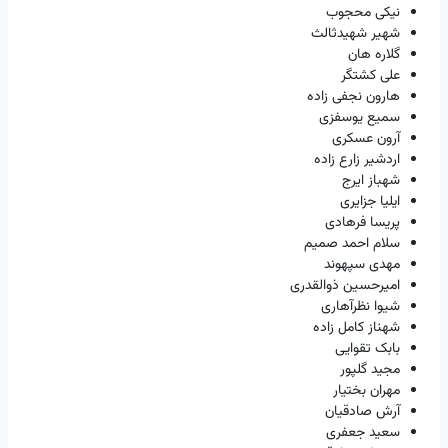
نیکی محجوب
شهیر شهیدثالث
گلاره هان
علی کشتگر
هارون نجفی زاده
سمیع یوسفزی
آرون عسکری
اردشیر زارع زاده
شهباز ایرج
ایلیا جزایری
پریسا فرهادی
سلام احمد صمیم
مهدی سپهوند
امیرحسین ذوالقدری
شیوا نظرآهاری
شهناز کامل زاده
بابک تقوایی
مجید گلپور
مهران بختیار
آرش صادقیان
سعید جعفری