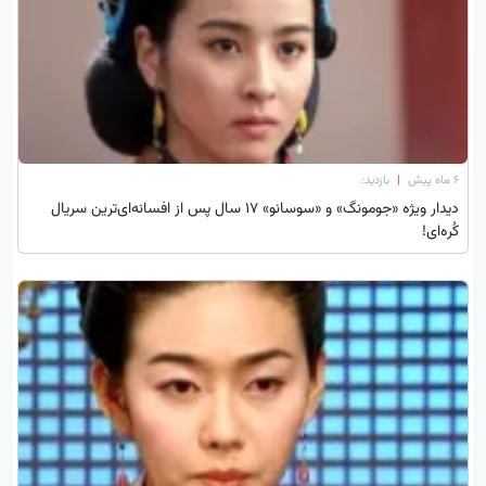
۶ ماه پیش
|
بازدید:
دیدار ویژه «جومونگ» و «سوسانو» ۱۷ سال پس از افسانه‌ای‌ترین سریال
کُره‌ای!