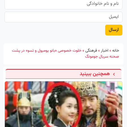
خانه
»
اخبار
»
فرهنگی
»
خلوت خصوصی «بانو یومیول و تسو» در پشت
صحنه سریال جومونگ
همچنین ببینید