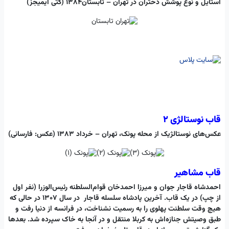
استایل و نوع پوشش دختران در تهران – تابستان۱۳۸۴ (گتی ایمیجز)
قاب نوستالژی 2
عکس‌های نوستالژیک از محله پونک، تهران – ‌خرداد ۱۳۸۳ (عکس: فارسانی)
قاب مشاهیر
احمدشاه قاجار جوان و میرزا احمدخان قوام‌السلطنه رئیس‌الوزرا (نفر اول
از چپ) در یک قاب. آخرین پادشاه سلسله قاجار ‌در سال 1307 ‌در حالی که
هیچ وقت سلطنت پهلوی را به رسمیت نشناخت، در فرانسه از دنیا رفت و
طبق وصیتش جنازه‌اش به کربلا منتقل و در آنجا به خاک سپرده شد. بعدها