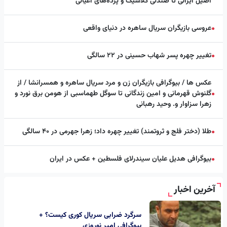
اصیل ایرانی تا صندلی کلاسیک و پرده‌های اعیانی
عروسی بازیگران سریال ساهره در دنیای واقعی
●
تغییر چهره پسر شهاب حسینی در ۲۲ سالگی
●
عکس ها / بیوگرافی بازیگران زن و مرد سریال ساهره و همسرانشا / از
گلنوش قهرمانی و امین زندگانی تا سوگل طهماسبی از هومن برق نورد و
●
زهرا سزاوار و. وحید رهبانی
طلا (دختر فلج و ثروتمند) تغییر چهره داد؛ زهرا جهرمی در ۴۰ سالگی
●
بیوگرافی هدیل علیان سیندرلای فلسطین + عکس در ایران
●
آخرین اخبار
سرگرد ضرابی سریال کوری کیست؟ +
بیوگرافی امیر نوروزی