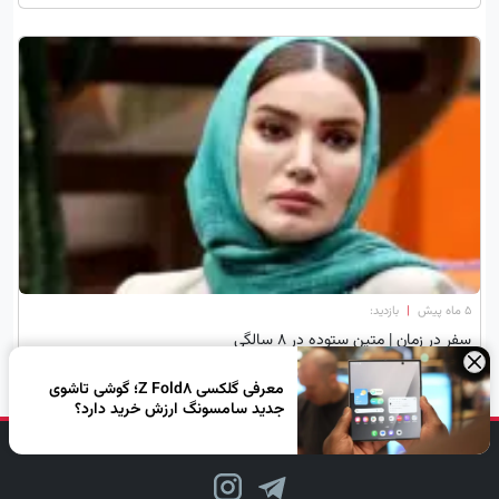
۵ ماه پیش
|
بازدید:
سفر در زمان | متین ستوده در 8 سالگی
×
معرفی گلکسی Z Fold8؛ گوشی تاشوی
جدید سامسونگ ارزش خرید دارد؟
دنبال کن، لبخند بزن!