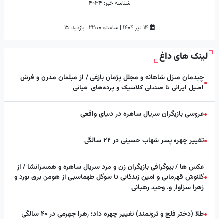
شناسه خبر:
4034
۱۴ تیر ۱۴۰۴
|
ساعت:
۲۲:۰۰
|
بازدید: 15
لینک های داغ
چیدمان منزل شاهانه و مجلل پژمان بازغی / از مبلمان مدرن و فرش
●
اصیل ایرانی تا صندلی کلاسیک و پرده‌های اعیانی
عروسی بازیگران سریال ساهره در دنیای واقعی
●
تغییر چهره پسر شهاب حسینی در ۲۲ سالگی
●
عکس ها / بیوگرافی بازیگران زن و مرد سریال ساهره و همسرانشا / از
گلنوش قهرمانی و امین زندگانی تا سوگل طهماسبی از هومن برق نورد و
●
زهرا سزاوار و. وحید رهبانی
طلا (دختر فلج و ثروتمند) تغییر چهره داد؛ زهرا جهرمی در ۴۰ سالگی
●