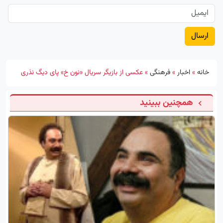
خانه
»
اخبار
»
فرهنگی
»
عکسی از بازیگر سریال «نون خ» پای دیگ نذری
همچنین ببینید