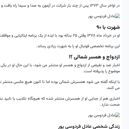
در اواخر سال 1373 پس از چند بار شرکت در آزمون به صدا و سیما راه یافت و با گزارش برنامه های آرشیوی شبکه سه در نیمه شب شروع به کار کرد.
شهرت با 90
او در خرداد ماه 1378 وقتی 25 ساله بود با ایده از یک برنامه ایتالیایی و موافقت مسئولان صدا و سیما برنامه نود را از شبکه سه به روی آنتن برد.
این برنامه تخصصی فوتبال او را به شهرت زیادی رساند.
ازدواج و همسر شمالی ؟!
اخبار ضد و نقیضی از ازدواج و همسر او منتشر می شود، با این حال او در ی
موضوع را پذیرفته است.
با اینکه گفته می شود همسرش شمالی بوده اما تا کنون هیچ عکسی منتشر ن
می کنند.
اخباری هم از جدایی او از همسرش منتشر شده که هیچگاه تکذیب یا تایید نشد،
صحت ندارد.
زندگی شخصی عادل فردوسی پور