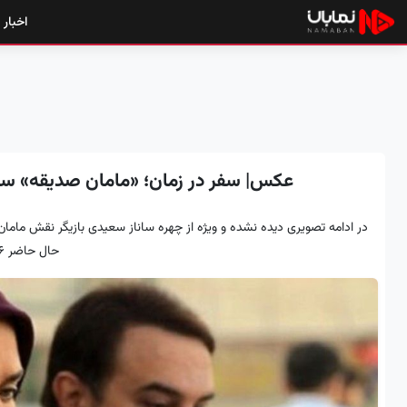
اخبار
عکس| سفر در زمان؛ «مامان صدیقه» سریال بچه مهن
حال حاضر 36 ساله است.​