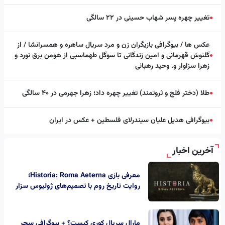
تغییر چهره پسر شهاب حسینی در ۲۲ سالگی
●
عکس ها / بیوگرافی بازیگران زن و مرد سریال ساهره و همسرانشا / از
گلنوش قهرمانی و امین زندگانی تا سوگل طهماسبی از هومن برق نورد و
●
زهرا سزاوار و. وحید رهبانی
طلا (دختر فلج و ثروتمند) تغییر چهره داد؛ زهرا جهرمی در ۴۰ سالگی
●
بیوگرافی هدیل علیان سیندرلای فلسطین + عکس در ایران
●
آخرین اخبار
معرفی بازی Historia: Roma Aeterna؛
روایت تاریخ روم با تصمیم‌های ژولیوس سزار
مارال سریال کوری کیست؟ + بیوگرافی سحر