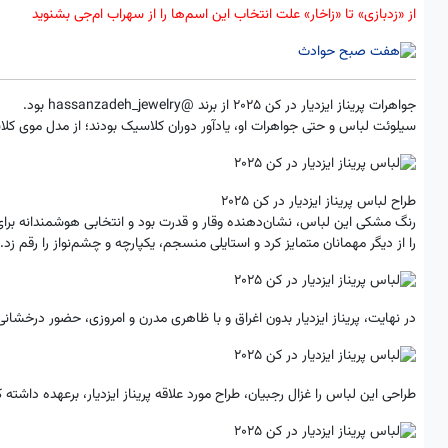
از «زدبازی» تا «زاخار» علت انتخاب این اسم‌ها را از سهراب ام‌جی بشنوید
جواهرات پریناز ایزدیار در کن ۲۰۲۵ از برند @hassanzadeh_jewelry بود.
سیلوئت لباس و حتی جواهرات او، یادآور دوران کلاسیک بودند؛ از مدل موی کلاسیک و براق ت
طراح لباس پریناز ایزدیار در کن ۲۰۲۵
رنگ مشکی این لباس، نشان‌دهنده وقار و قدرت بود و انتخابی هوشمندانه برای م
را از دیگر مهمانان متمایز کرد و استایلی منسجم، یکپارچه و چشم‌نواز را رقم زد.
در نهایت، پریناز ایزدیار بدون اغراق و با ظاهری مدرن و امروزی، حضور درخش
طراحی این لباس را غزال رجبیان، طراح مورد علاقه پریناز ایزدیار، برعهده داشته 