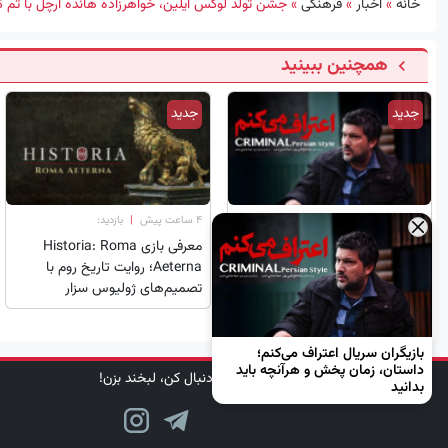
خانه
»
اخبار
»
فرهنگی
»
جشن تولد لوکس آیلین، خواهرزاده هانده ارچل با ت
همچنین ببینید
جدید
جدید
۳ ساعت پیش
|
بازدید:
۴ ساعت پیش
|
بازدید:
×
بازیگران سریال اعتراف می‌کنم؛
معرفی بازی Historia: Roma
داستان، زمان پخش و هرآنچه باید
Aeterna؛ روایت تاریخ روم با
بدانید
تصمیم‌های ژولیوس سزار
بازیگران سریال اعتراف می‌کنم؛
داستان، زمان پخش و هرآنچه باید
دنبال کن، لبخند بزن!
بدانید