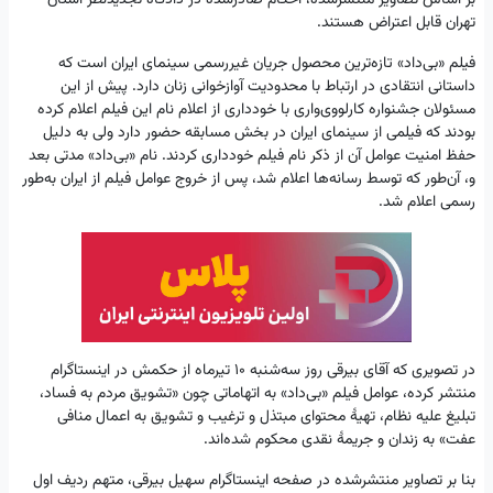
تهران قابل اعتراض هستند.
فیلم «بی‌داد» تازه‌ترین محصول جریان غیررسمی سینمای ایران است که
داستانی انتقادی در ارتباط با محدودیت آوازخوانی زنان دارد. پیش از این
مسئولان جشنواره کارلووی‌واری با خودداری از اعلام نام این فیلم اعلام کرده
بودند که فیلمی از سینمای ایران در بخش مسابقه حضور دارد ولی به دلیل
حفظ امنیت عوامل آن از ذکر نام فیلم خودداری کردند. نام «بی‌داد» مدتی بعد
و، آن‌طور که توسط رسانه‌ها اعلام شد، پس از خروج عوامل فیلم از ایران به‌طور
رسمی اعلام شد.
در تصویری که آقای بیرقی روز سه‌شنبه ۱۰ تیرماه از حکمش در اینستاگرام
منتشر کرده، عوامل فیلم «بی‌داد» به اتهاماتی چون «تشویق مردم به فساد،
تبلیغ علیه نظام، تهیهٔ محتوای مبتذل و ترغیب و تشویق به اعمال منافی
عفت» به زندان و جریمهٔ نقدی محکوم شده‌اند.
بنا بر تصاویر منتشرشده در صفحه اینستاگرام سهیل بیرقی، متهم ردیف اول