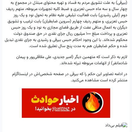
(بیرقی) به علت تشویق مردم به فساد و تهیه محتوای مبتذل در مجموع به
چهار سال و سه ماه حبس تعزیری و ضبط کلیه تجهیزات مربوطه، متهم ردیف
دوم (لیلی رشیدی) بابت فعالیت تبلیغی علیه نظام به تحول نود و یک روز
حبس تعزیری، و متهم ردیف چهارم (سروین ضابطیان) بابت ترغیب و تشویق
دیگران به اعمال منافی عفت از طریق فضای مجازی به نود و یک روز حبس
تعزیری و پرداخت مبلغ 100 میلیون ریال جزای نقدی در حق صندوق دولت
محکوم شده‌اند. با این وجود احکام حبس بیرقی و رشیدی به جزای نقدی تبدیل
شده و حکم ضابطیان هم به مدت پنج سال تعلیق شده است.
لازم به ذکر است که متهمین دیگر (امیر جدیدی، علی ملاقلی‌پور و پیمان
شادمانفر) از اتهامات مربوطه تبرئه شده‌اند.
در ادامه تصاویر این حکم را که بیرقی در صفحه شخصی‌اش در اینستاگرام
منتشر کرده است مشاهده می‌کنید.