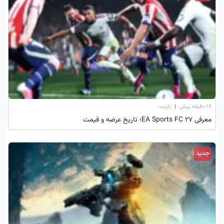
۲۶ دقیقه پیش
|
بازدید:
معرفی EA Sports FC 27؛ تاریخ عرضه و قیمت
جدید