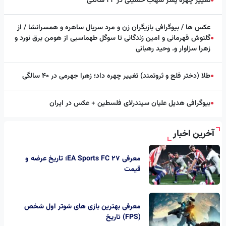
تغییر چهره پسر شهاب حسینی در ۲۲ سالگی
●
عکس ها / بیوگرافی بازیگران زن و مرد سریال ساهره و همسرانشا / از
گلنوش قهرمانی و امین زندگانی تا سوگل طهماسبی از هومن برق نورد و
●
زهرا سزاوار و. وحید رهبانی
طلا (دختر فلج و ثروتمند) تغییر چهره داد؛ زهرا جهرمی در ۴۰ سالگی
●
بیوگرافی هدیل علیان سیندرلای فلسطین + عکس در ایران
●
آخرین اخبار
معرفی EA Sports FC 27؛ تاریخ عرضه و
قیمت
معرفی بهترین بازی های شوتر اول شخص
(FPS) تاریخ