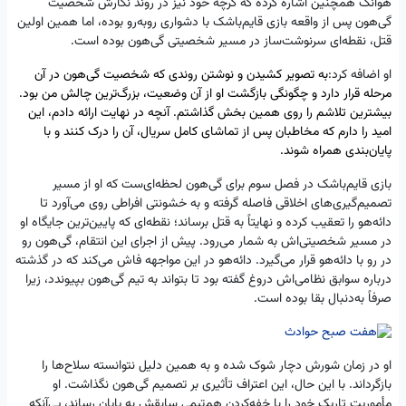
هوانگ همچنین اشاره کرده که گرچه خود نیز در روند نگارش شخصیت
گی‌هون پس از واقعه بازی قایم‌باشک با دشواری روبه‌رو بوده، اما همین اولین
قتل، نقطه‌ای سرنوشت‌ساز در مسیر شخصیتی گی‌هون بوده است.
او اضافه کرد:
به تصویر کشیدن و نوشتن روندی که شخصیت گی‌هون در آن
مرحله قرار دارد و چگونگی بازگشت او از آن وضعیت، بزرگ‌ترین چالش من بود.
بیشترین تلاشم را روی همین بخش گذاشتم. آنچه در نهایت ارائه دادم، این
امید را دارم که مخاطبان پس از تماشای کامل سریال، آن را درک کنند و با
پایان‌بندی همراه شوند.
بازی قایم‌باشک در فصل سوم برای گی‌هون لحظه‌ای‌ست که او از مسیر
تصمیم‌گیری‌های اخلاقی فاصله گرفته و به خشونتی افراطی روی می‌آورد تا
دائه‌هو را تعقیب کرده و نهایتاً به قتل برساند؛ نقطه‌ای که پایین‌ترین جایگاه او
در مسیر شخصیتی‌اش به شمار می‌رود. پیش از اجرای این انتقام، گی‌هون رو
در رو با دائه‌هو قرار می‌گیرد. دائه‌هو در این مواجهه فاش می‌کند که در گذشته
درباره سوابق نظامی‌اش دروغ گفته بود تا بتواند به تیم گی‌هون بپیوندد، زیرا
صرفاً به‌دنبال بقا بوده است.
او در زمان شورش دچار شوک شده و به همین دلیل نتوانسته سلاح‌ها را
بازگرداند. با این حال، این اعتراف تأثیری بر تصمیم گی‌هون نگذاشت. او
مأموریت تاریک خود را با خفه‌کردن هم‌تیمی سابقش به پایان رساند، بی‌آنکه