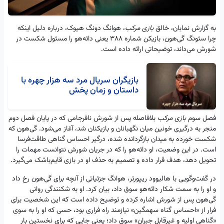
به گزارش نمابان، خالق
بازی مرکب
، هوانگ دونگ هیوک، درباره دلیل اینکه
چرا سئونگ گی‌هون، بازیکن شماره ۳۸۸ یعنی دائه‌هو را مسئول شکست در
شورش می‌داند، توضیحاتی ارائه داده است.
بازیگران سریال مرد سه هزار چهره با
داستان و زمان پخش
فصل سوم
بازی مرکب
بلافاصله پس از شورش نافرجامی که در پایان فصل دوم
منجر به درگیری خونین میان نگهبانان و بازیکنان شد، آغاز می‌شود. گی‌هون که
شکست خورده به میدان بازگردانده شده، درگیر احساس گناهی طاقت‌فرسا
است. در این وضعیت، او دائه‌هو را که در جریان شورش نتوانست مهمات را
تحویل دهد، هدف قرار داده و تصمیم به حذف او در بازی قایم‌باشک می‌گیرد.
در گفت‌وگویی با هالیوود ریپورتر، هوانگ جزئیاتی از آنچه برای گی‌هون رخ داد
و او را به سمت شکار دائه‌هو سوق داد، بیان کرد. او به شکنندگی روانی
گی‌هون پس از شورش اشاره کرده و توضیح داده است که این شخصیت برای
فرار از «احساس گناه سهمگین» نیازمند راه فراری بود، حسی که او را به سوی
«گناهی اولیه و غیرقابل جبران» سوق داد؛ یعنی جایی که برای نخستین بار