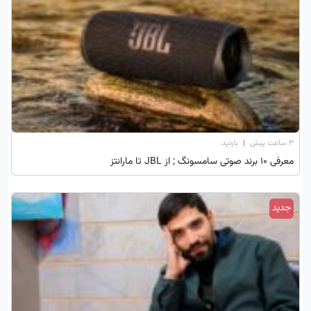
۳ ساعت پیش
|
بازدید:
معرفی 10 برند صوتی سامسونگ ; از JBL تا مارانتز
جدید