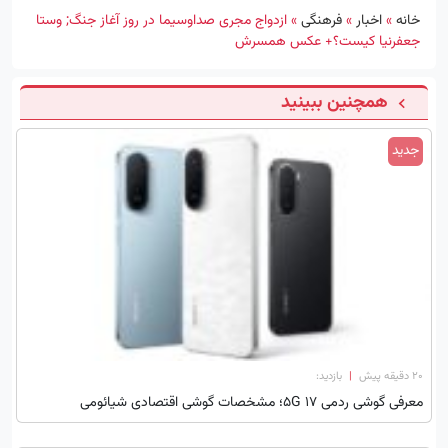
خانه
»
اخبار
»
فرهنگی
»
ازدواج مجری صداوسیما در روز آغاز جنگ; وستا
جعفرنیا کیست؟+ عکس‌ همسرش
همچنین ببینید
جدید
۲۰ دقیقه پیش
|
بازدید:
معرفی گوشی ردمی 17 5G؛ مشخصات گوشی اقتصادی شیائومی