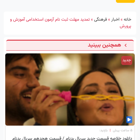
خانه
»
اخبار
»
فرهنگی
»
تمدید مهلت ثبت نام آزمون استخدامی آموزش و
پرورش
همچنین ببینید
جدید
۵ ساعت پیش
|
بازدید:
دانلود خلاصه قسمت جدید سریال بدنام / قسمت هجدهم سریال بدنام