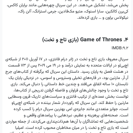
پخش می‌شد، تشکیل می‌دهند. در این سریال چهره‌هایی مانند برایان کاکس،
کی‌یرن کالکین، سارا اسنوک، متیو مک‌فادین، جرمی استرانگ، آلن راک،
نیکولاس براون و … بازی کرده‌اند.
4. Game of Thrones (بازی تاج و تخت)
IMDB:9.2
سریال معروف بازی تاج و تخت در ژانر درام فانتزی، در ۱۷ آوریل ۲۰۱۱ از شبکه‌ی
اچ‌بی‌او در ایالات متحده به نمایش درآمد و در ۱۹ می ۲۰۱۹ پس از ۷۳ قسمت
در هشت فصل به پایان رسید. داستان این سریال که برگرفته از کتاب‌های جرج
آر.آر. مارتین بود، در قاره‌های تخیلی وستروس و اسوس، در نزدیکی پایان یک
تابستان ۱۰ ساله اتفاق می‌افتد و چندین خط داستانی را دنبال می‌کند. بازی
تاج و تخت با وجود چالش‌های فراوان و فاصله گرفتن تدریجی از کتاب‌ها،
توانست بخش عمده‌ای از ترکیب فانتزی و سیاست‌های تاریک قرون وسطایی
مارتین را حفظ کند. این سریال که رکورددار شمار بیننده در شبکه‌ی اچ‌بی‌او
است، جوایز متعددی مانند جایزه‌ی امی بهترین سریال درام را کسب کرده
است. صحنه‌های پرهزینه و عظیم، نبردهایی با پیامدهای واقعی و
شخصیت‌هایی که تماشاگران با آن‌ها هم‌ذات‌پنداری می‌کردند، از جمله مواردی
است که بازی تاج و تخت را در میان مخاطبان محبوب کرده است. امیلیا