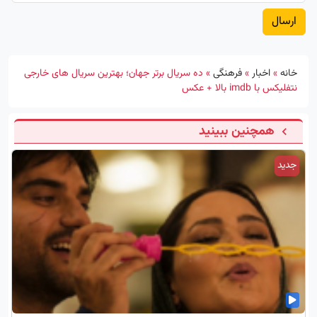
خانه
»
اخبار
»
فرهنگی
»
ده سریال برتر جهان؛ بهترین سریال های خارجی
نتفلیکس با imdb بالا + عکس
همچنین ببینید
جدید