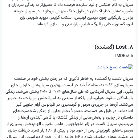
سریال به تام هنکس و تیم سازنده فرصت داد تا عمیق‌تر به زندگی سربازان و
مأموریت‌های خطرناک‌شان در طول جنگ جهانی بپردازند. در سریال جوخه
برادران بازیگرانی چون دیمین لوئیس، اسکات گرایمز، دیوید شویمر، ران
لیوینگستون، دانی والبرگ، فیلیپ بارانتینی و … بازی کرده‌اند.
8. Lost (گمشده)
IMDB:8.5
سریال لاست یا گمشده به خاطر تأثیری که در زمان پخش خود بر صنعت
سریال‌سازی گذاشته، مطمئناً باید در لیست بهترین سریال‌های خارجی جای
بگیرد. این سریال آمریکایی که طی سال‌های 2004 تا 2010 پخش می‌شد، زندگی
بازماندگان سقوط هواپیمایی را که از سیدنی به لس‌آنجلس می‌رفت، به تصویر
می‌کشد. آن‌ها در جزیره‌ی مرموز و گرمسیری در اقیانوس آرام جنوبی گیر
افتاده‌اند. در طول هر قسمت، معمولاً بخش‌هایی از زندگی شخصیت‌های
داستان در جزیره و بخش‌هایی از زندگی گذشته یا گاهی آینده‌ی آن‌ها را
می‌بینیم. سریال لاست در ژانر ماجراجویی، علمی تخیلی، الهام‌بخش بسیاری از
مجموعه‌های تلویزیونی پس از خود بود و بیش از ۴۸۰ بار نامزد دریافت جایزه
در جشنواره‌های مختلف شده و ۱۰۶ جایزه را از آن خود کرده است. این سریال