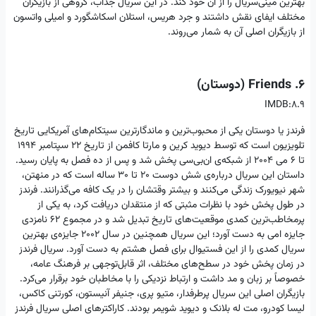
بهترین مینی‌سریال را از آن خود کند. در این سریال جذاب، گروهی از بازیگران
مختلف ایفای نقش داشتند و جرد هریس، استلان اسکاشگورد و امیلی واتسون
از بازیگران اصلی آن به‌ شمار می‌روند.
6. Friends (دوستان)
IMDB:8.9
فرندز یا دوستان یکی از محبوب‌ترین و ماندگارترین سیتکام‌های آمریکایی تاریخ
تلویزیون است که توسط دیوید کرین و مارتا کافمن از تاریخ ۲۲ سپتامبر ۱۹۹۴
تا ۶ می ۲۰۰۴ از شبکه‌ی ان‌بی‌سی پخش شد و پس از ده فصل به پایان رسید.
داستان این سریال درباره‌ی شش دوست ۲۰ تا ۳۰ ساله است که در منهتن،
شهر نیویورک زندگی می‌کنند و بیشتر وقتشان را در یک کافه می‌گذرانند. فرندز
در طول پخش خود با نظرات مثبتی که از منتقدان دریافت کرد، به یکی از
پرمخاطب‌ترین کمدی موقعیت‌های تاریخ تبدیل شد و در مجموع ۶۲ نامزدی
جایزه امی به دست آورد؛ این سریال همچنین در سال ۲۰۰۲ جایزه‌ی بهترین
سریال کمدی را از این فستیوال برای فصل هشتم به دست آورد. سریال فرندز
در زمان پخش خود در سطح‌های مختلف، اثر قابل‌توجهی بر فرهنگ عامه،
خصوصاً بر زبان و مد داشت و ارتباط نزدیکی را با مخاطبان خود برقرار می‌کرد.
بازیگران اصلی این سریال پرطرفدار، متیو پری، جنیفر آنیستون، کورتنی کاکس،
لیسا کودرو، مت له بلانک و دیوید شویمر بودند. کاراکترهای اصلی سریال فرندز