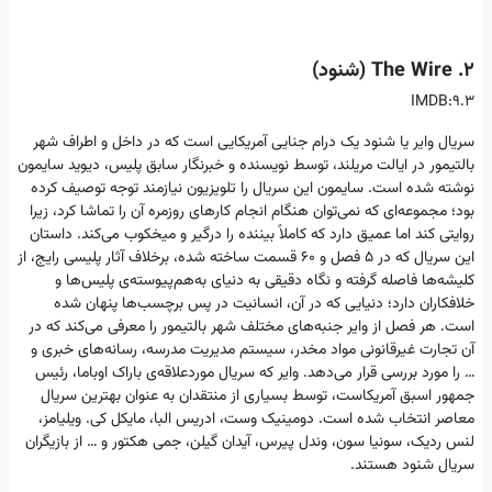
2. The Wire (شنود)
IMDB:9.3
سریال وایر یا شنود یک درام جنایی آمریکایی است که در داخل و اطراف شهر
بالتیمور در ایالت مریلند، توسط نویسنده و خبرنگار سابق پلیس، دیوید سایمون
نوشته شده ‌است. سایمون این سریال را تلویزیون نیازمند توجه توصیف کرده
بود؛ مجموعه‌ای که نمی‌توان هنگام انجام کارهای روزمره آن را تماشا کرد، زیرا
روایتی کند اما عمیق دارد که کاملاً بیننده را درگیر و میخکوب می‌کند. داستان
این سریال که در 5 فصل و 60 قسمت ساخته شده، برخلاف آثار پلیسی رایج، از
کلیشه‌ها فاصله گرفته و نگاه دقیقی به دنیای به‌هم‌پیوسته‌ی پلیس‌ها و
خلافکاران دارد؛ دنیایی که در آن، انسانیت در پس برچسب‌ها پنهان شده
است. هر فصل از وایر جنبه‌های مختلف شهر بالتیمور را معرفی می‌کند که در
آن تجارت غیرقانونی مواد مخدر، سیستم مدیریت مدرسه، رسانه‌های خبری و
… را مورد بررسی قرار می‌دهد. وایر که سریال موردعلاقه‌ی باراک اوباما، رئیس
جمهور اسبق آمریکاست، توسط بسیاری از منتقدان به عنوان بهترین سریال
معاصر انتخاب شده است. دومینیک وست، ادریس البا، مایکل کی. ویلیامز،
لنس ردیک، سونیا سون، وندل پیرس، آیدان گیلن، جمی هکتور و … از بازیگران
سریال شنود هستند.