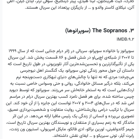
کلارک، کیت هرینگتون، لینا هیدی، پیتر دینکلیج، سوفی ترنر، آیدان گیلن، آلفی
آلن، نیکلای کاستر والدو و … از بازیگران پرتعداد این سریال هستند.
3. The Sopranos (سوپرانوها)
IMDB:9.2
سوپرانوز یا خانواده سوپرانو، سریالی در ژانر درام جنایی است که از سال 1999
تا 2007 از شبکه‌ی اچ‌بی‌او در شش فصل و ۸۶ قسمت پخش شد. این سریال
یکی از تأثیرگذارترین و تحسین‌شده‌ترین آثار تلویزیونی در طول تاریخ است که
داستان آن حول محور زندگی تونی سوپرانو، یک گنگستر اهل نیوجرسی
می‌چرخد؛ مردی که نه‌ تنها با چالش‌های دنیای تبهکاری دست‌وپنجه نرم
می‌کند، بلکه درگیر مسائل خانوادگی، روانی و حتی وسواس خاصی نسبت به
اردک‌هایی است که به استخر خانه‌اش سر می‌زنند. سوپرانوز که توسط دیوید
چیس ساخته شده، برای هر فصل نامزد کسب بهترین سریال درام در مراسم
امی شد که در سال‌های ۲۰۰۴ و ۲۰۰۷ توانست این جایزه را از آن خود کند. این
سریال با ترکیب درامی روان‌شناختی، روایت متفاوت و شخصیت‌پردازی عمیق،
تصویری بی‌پرده و انسانی از زندگی یک رئیس مافیا ارائه می‌دهد. در این اثر
ماندگار که به زعم بسیاری از منتقدان و نویسندگان بهترین سریال تاریخ است،
جیمز گاندولفینی، لورین براکو، ادی فالکو، مایکل امپریولی، استیون ون زندت،
رابرت آیلر، تونی سیریکو و … ایفای نقش داشته‌اند.