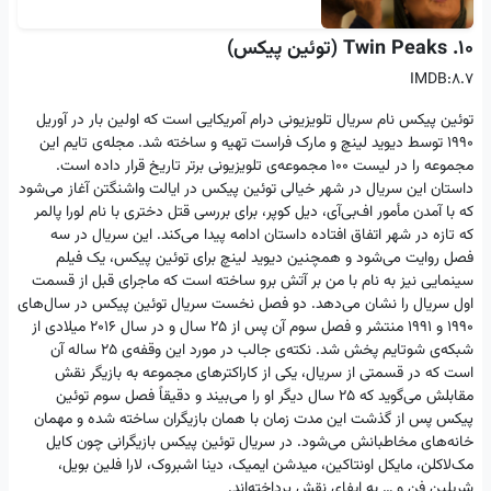
10. Twin Peaks (توئین پیکس)
IMDB:8.7
توئین پیکس نام سریال تلویزیونی درام آمریکایی است که اولین بار در آوریل
۱۹۹۰ توسط دیوید لینچ و مارک فراست تهیه و ساخته شد. مجله‌ی تایم این
مجموعه را در لیست ۱۰۰ مجموعه‌ی تلویزیونی برتر تاریخ قرار داده ‌است.
داستان این سریال در شهر خیالی توئین پیکس در ایالت واشنگتن آغاز می‌شود
که با آمدن مأمور اف‌بی‌آی، دیل کوپر، برای بررسی قتل دختری با نام لورا پالمر
که تازه در شهر اتفاق افتاده داستان ادامه پیدا می‌کند. این سریال در سه
فصل روایت می‌شود و همچنین دیوید لینچ برای توئین پیکس، یک فیلم
سینمایی نیز به نام با من بر آتش برو ساخته است که ماجرای قبل از قسمت
اول سریال را نشان می‌دهد. دو فصل نخست سریال توئین پیکس در سال‌های
۱۹۹۰ و ۱۹۹۱ منتشر و فصل سوم آن پس از 25 سال و در سال ۲۰۱۶ میلادی از
شبکه‌ی شوتایم پخش شد. نکته‌ی جالب در مورد این وقفه‌ی ۲۵ ساله آن
است که در قسمتی از سریال، یکی از کاراکترهای مجموعه به بازیگر نقش
مقابلش می‌گوید که ۲۵ سال دیگر او را می‌بیند و دقیقاً فصل سوم توئین
پیکس پس از گذشت این مدت زمان با همان بازیگران ساخته شده و مهمان
خانه‌های مخاطبانش می‌شود. در سریال توئین پیکس بازیگرانی چون کایل
مک‌لاکلن، مایکل اونتاکین، میدشن ایمیک، دینا اشبروک، لارا فلین بویل،
شریلین فن و … به ایفای نقش پرداخته‌اند.