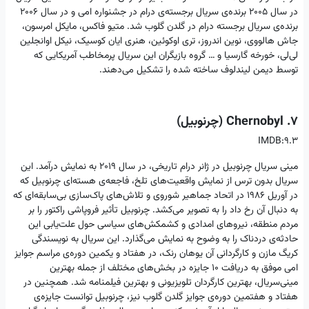
در سال ۲۰۰۵ برنده‌ی سریال برجسته‌ی درام در جشنواره امی و در سال ۲۰۰۶
برنده‌ی سریال برجسته درام در گلدن گلوب شد. متیو فاکس، مایکل امرسون،
جاش هالووی، نوین اندروز، تری اوکوئین، هنری ایان کوسیک، نیکل اوانجلین
لی‌لی، خورخه گارسیا و … گروه بازیگران این سریال پرمخاطب آمریکایی که
توسط دیمن لیندلوف ساخته شده را تشکیل می‌دهند.
7. Chernobyl (چرنوبیل)
IMDB:9.3
مینی سریال چرنوبیل در ژانر درام تاریخی، در سال ۲۰۱۹ به نمایش درآمد. این
سریال بدون ترس از نمایش واقعیت‌های تلخ، فاجعه‌ی هسته‌ای چرنوبیل که
در آوریل ۱۹۸۶ در اتحاد جماهیر شوروی و تلاش‌های پاک‌سازی بی‌سابقه‌ای که
به دنبال آن رخ داد را به تصویر می‌کشد. چرنوبیل تأثیر فروپاشی راکتور را بر
مردم منطقه، نیروهای امدادی و کشمکش‌های سیاسی حول علت‌یابی این
حادثه‌ی دردناک را به ‌وضوح به نمایش می‌گذارد. این سریال به نویسندگی
کریگ مازن و کارگردانی آن یوهان رنک، در هفتاد و یکمین دوره‌ی مراسم جوایز
امی موفق به دریافت ۱۰ جایزه در بخش‌های مختلف از جمله بهترین
مینی‌سریال، بهترین کارگردان تلویزیونی و بهترین فیلمنامه شد. همچنین در
هفتاد و هفتمین دوره‌ی جوایز گلدن گلوب نیز، چرنوبیل توانست جایزه‌ی