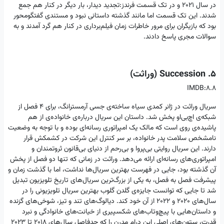
در سال ۲۰۲۱ و در تک قسمت فرندز:تجدید دیدار، بار دیگر در کنار هم جمع
شدند. این تک قسمت اما مانند گذشته داستانی نبود و مستندی گفتگومحور
بود که بازیگران برای مرور خاطرات زمان فیلم‌برداری در کنار هم گرد آمدند و به
سوالات مجری پاسخ دادند.
5. Succession (وراثت)
IMDB:8.8
سریال وراثت در ژانر کمدی سیاه ساخته‌ی جسی آرمسترانگ، برای ۴ فصل از
شبکه‌ی اچ‌بی‌او پخش شد. داستان این سریال درباره‌ی خانواده‌ی از هم
پاشیده‌ی روی است که مالک یک امپراتوری رسانه‌ای بوده و با توجه به وضعیت
نامشخص سلامت پدر خانواده، بر سر کنترل این شرکت در کشمکش قرار
دارند. این سریال روایتی بی‌پروا و بی‌رحم از دنیای بی‌قانون ثروتمندان و
امپراتوری‌های رسانه‌ای ارائه می‌دهد. وراثت در زمانی که تنها دو فصل از پخش
آن گذشته بود، جایی در فهرست بهترین سریال‌ها نداشت، اما با گذشت زمان و
پیشرفت فصل به فصل، به یکی از بزرگ‌ترین سریال‌های تاریخ تلویزیون تبدیل
شد تا جایی که توانست جایزه‌ی گلدن گلوب بهترین سریال تلویزیونی را در
سال‌های 2020 و 2022 از آن خود کند. دیالوگ‌های تند و تیز، شوخی‌های گزنده
و داستان‌هایی با پیچ‌وتاب‌های شکسپیری از خیانت‌های خانوادگی و نبرد
قدرت، ستون‌های اصلی این درام مدرن را که حدفاصل سال‌های 2018 تا 2023