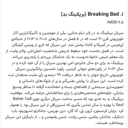
1. Breaking Bad (بریکینگ بد)
IMDB:9.5
سریال بریکینگ بد در ژانر درام جنایی، یکی از مهم‌ترین و تأثیرگذارترین آثار
تلویزیونی قرن ۲۱ است که در 5 فصل در سال‌های 2008 تا 2013 از شبکه‌ی
ای‌ام‌سی در آمریکا و کانادا پخش شد. این سریال که اثری از وینس گیلیگان
است، در فصل نخست خود سقوط تدریجی شخصیت اصلی‌اش، والتر وایت، از
یک معلم شیمی خانواده‌دوست به یک جنایتکار بی‌رحم را پایه‌ریزی می‌کند.
بریکینگ بد برای دو سال جایزه‌ی امی بهترین سریال را از آن خود کرده و در
سال ۲۰۱۳ در رکوردهای جهانی گینس، رکورد تحسین برانگیزترین سریال
تلویزیونی تاریخ جهان را به خاطر دریافت ۹۹ درصدی رأی مثبت منتقدان ثبت
کرده است. این سریال با روایتی نفس‌گیر و پر از شوک‌های داستانی و
تصویرسازی سینمایی از فضاهای بسته و خفه‌کننده گرفته تا مناظر وسیع
بیابانی، جلوه‌های منحصربه‌فردی را برای مخاطبانش عرضه می‌کند. موفقیت
بریکینگ بد به حدی بود که مسیر ساخت سریال دیگری چون Better Call
Saul یا بهتره با سال تماس بگیری که اسپین‌آفی از این سریال بود را هموار
کرد. برایان کرنستون، آرون پل، آنا گان، دین نوریس، جانکارلو اسپوزیتو، باب
ادنکرک، جاناتان بنکس، بتسی برانت، جسی پلمونس و … از بازیگران این سریال
پرمخاطب هستند.