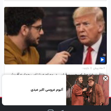
۶ ماه پیش
|
بازدید:
خلاقیت خنده‌دار امیرحسین قیاسی در مصاحبه با ترامپ حماسه آفرید/
×
فقط ببین چجوری اداشو درمیاره😂/ لامصب ته خندست
آلبوم عروسی اکبر عبدی
دنبال کن، لبخند بزن!