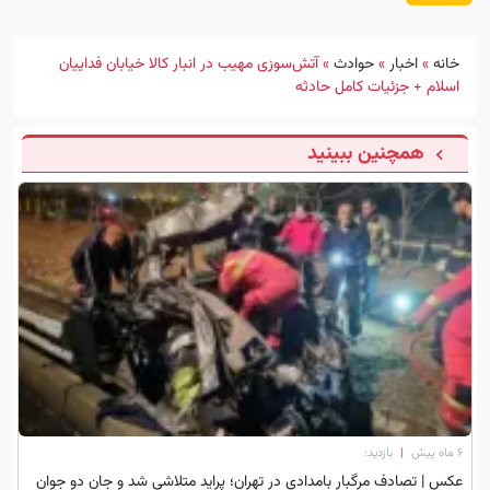
خانه
»
اخبار
»
حوادث
»
آتش‌سوزی مهیب در انبار کالا خیابان فداییان
اسلام + جزئیات کامل حادثه
همچنین ببینید
۶ ماه پیش
|
بازدید:
عکس | تصادف مرگبار بامدادی در تهران؛ پراید متلاشی شد و جان دو جوان