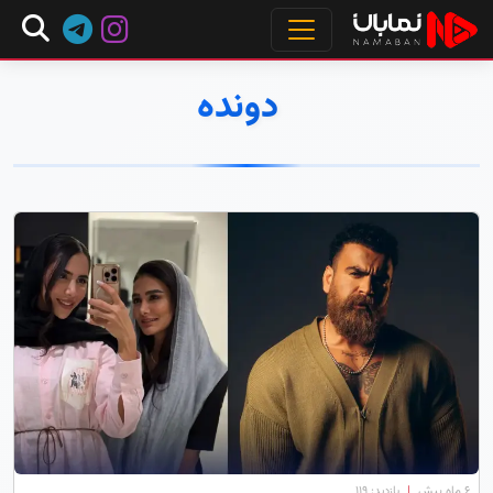
دونده
۶ ماه پیش
|
بازدید: 119