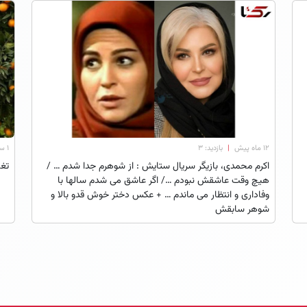
۱۲ ماه پیش
|
بازدید: 3
۱ سال پیش
اکرم محمدی، بازیگر سریال ستایش : از شوهرم جدا شدم … /
تغی
هیچ وقت عاشقش نبودم …/ اگر عاشق می شدم سالها با
وفاداری و انتظار می ماندم … + عکس دختر خوش قدو بالا و
شوهر سابقش